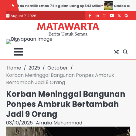
Skip
g Rp543 Miliar
Nadeo Beberkan Penyebab Timnas Indonesia Takluk T
to
August 7, 2026
content
Facebook
LinkedIn
Instagram
youtube
Twitter
Word
MATAWARTA
Berita Untuk Semua
Home
2025
October
Korban Meninggal Bangunan Ponpes Ambruk
Bertambah Jadi 9 Orang
Korban Meninggal Bangunan
Ponpes Ambruk Bertambah
Jadi 9 Orang
03/10/2025
Amalia Muhammad