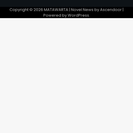
Copyright © 2026
MATAWARTA
| Novel News by
Ascendoor
|
Powered by
WordPress
.