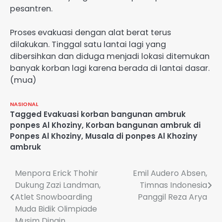
pesantren.
Proses evakuasi dengan alat berat terus
dilakukan. Tinggal satu lantai lagi yang
dibersihkan dan diduga menjadi lokasi ditemukan
banyak korban lagi karena berada di lantai dasar.
(mua)
NASIONAL
Tagged
Evakuasi korban bangunan ambruk
ponpes Al Khoziny
,
Korban bangunan ambruk di
Ponpes Al Khoziny
,
Musala di ponpes Al Khoziny
ambruk
Post
Menpora Erick Thohir
Emil Audero Absen,
Dukung Zazi Landman,
Timnas Indonesia
navigation
Atlet Snowboarding
Panggil Reza Arya
Muda Bidik Olimpiade
Musim Dingin