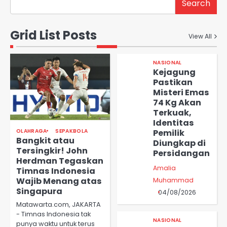
Search
Grid List Posts
View All
NASIONAL
Kejagung
Pastikan
Misteri Emas
74 Kg Akan
Terkuak,
Identitas
Pemilik
OLAHRAGA
SEPAKBOLA
Bangkit atau
Diungkap di
Tersingkir! John
Persidangan
Herdman Tegaskan
Amalia
Timnas Indonesia
Wajib Menang atas
Muhammad
Singapura
04/08/2026
Matawarta.com, JAKARTA
- Timnas Indonesia tak
NASIONAL
punya waktu untuk terus