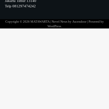
Jakarta Timur 13140
Telp 081297474242
Copyright © 2026
MATAWARTA
| Novel News by
Ascendoor
| Powered by
WordPress
.