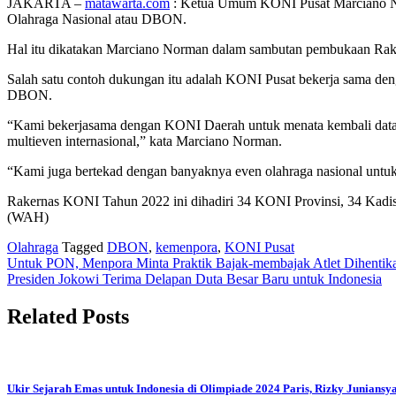
JAKARTA –
matawarta.com
: Ketua Umum KONI Pusat Marciano No
Olahraga Nasional atau DBON.
Hal itu dikatakan Marciano Norman dalam sambutan pembukaan Rake
Salah satu contoh dukungan itu adalah KONI Pusat bekerja sama denga
DBON.
“Kami bekerjasama dengan KONI Daerah untuk menata kembali data-da
multieven internasional,” kata Marciano Norman.
“Kami juga bertekad dengan banyaknya even olahraga nasional untuk 
Rakernas KONI Tahun 2022 ini dihadiri 34 KONI Provinsi, 34 Kadispo
(WAH)
Olahraga
Tagged
DBON
,
kemenpora
,
KONI Pusat
Post
Untuk PON, Menpora Minta Praktik Bajak-membajak Atlet Dihentik
Presiden Jokowi Terima Delapan Duta Besar Baru untuk Indonesia
navigation
Related Posts
Ukir Sejarah Emas untuk Indonesia di Olimpiade 2024 Paris, Rizky Junians