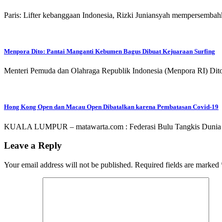
Paris: Lifter kebanggaan Indonesia, Rizki Juniansyah mempersemba
Menpora Dito: Pantai Manganti Kebumen Bagus Dibuat Kejuaraan Surfing
Menteri Pemuda dan Olahraga Republik Indonesia (Menpora RI) Dito
Hong Kong Open dan Macau Open Dibatalkan karena Pembatasan Covid-19
KUALA LUMPUR – matawarta.com : Federasi Bulu Tangkis Duni
Leave a Reply
Your email address will not be published.
Required fields are marked