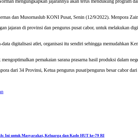
rman mengungkapkan jajarannya akan terus mendukung program dar
rnas dan Musornaslub KONI Pusat, Senin (12/9/2022). Menpora Zainu
n jajaran di provinsi dan pengurus pusat cabor, untuk melakukan digit
ta digitalisasi atlet, organisasi itu sendiri sehingga memudahkan 
mengoptimalkan pemakaian sarana prasarna hasil produksi dalam negeri,
ra dari 34 Provinsi, Ketua pengurus pusat/pengurus besar cabor dari
an
yah: Ini untuk Masyarakat, Keluarga dan Kado HUT ke-79 RI