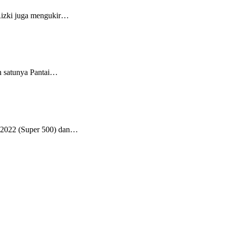
 Rizki juga mengukir…
h satunya Pantai…
022 (Super 500) dan…