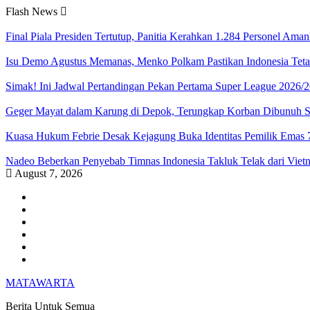
Skip
Flash News
to
content
Final Piala Presiden Tertutup, Panitia Kerahkan 1.284 Personel Ama
Isu Demo Agustus Memanas, Menko Polkam Pastikan Indonesia Teta
Simak! Ini Jadwal Pertandingan Pekan Pertama Super League 2026/
Geger Mayat dalam Karung di Depok, Terungkap Korban Dibunuh Ses
Kuasa Hukum Febrie Desak Kejagung Buka Identitas Pemilik Emas 
Nadeo Beberkan Penyebab Timnas Indonesia Takluk Telak dari Viet
August 7, 2026
Facebook
LinkedIn
Instagram
youtube
Twitter
WordPress
MATAWARTA
Berita Untuk Semua