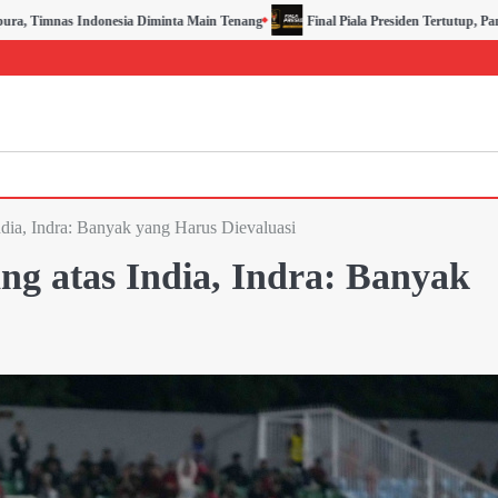
inta Main Tenang
Final Piala Presiden Tertutup, Panitia Kerahkan 1.284 Pers
dia, Indra: Banyak yang Harus Dievaluasi
g atas India, Indra: Banyak