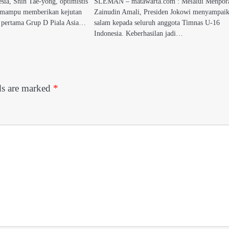
esia, Shin Tae-yong, optimistis
SLEMAN – matawarta.com : Melalui Menpor
 mampu memberikan kejutan
Zainudin Amali, Presiden Jokowi menyampai
ga pertama Grup D Piala Asia…
salam kepada seluruh anggota Timnas U-16
Indonesia. Keberhasilan jadi…
ds are marked
*