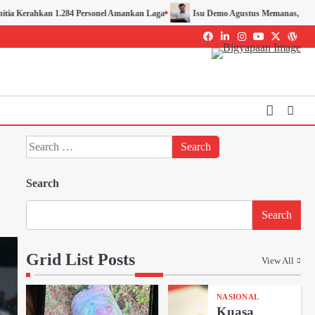
onel Amankan Laga
Isu Demo Agustus Memanas, Menko Polkam Pastikan Indones
Facebook
LinkedIn
Instagram
youtube
Twitter
WordP
Search
for:
Search
Search
Grid List Posts
View All
NASIONAL
Kuasa