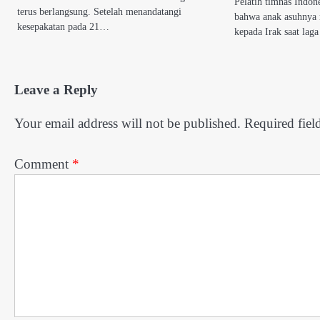
Pelatih timnas Indon
terus berlangsung. Setelah menandatangi
bahwa anak asuhnya
kesepakatan pada 21…
kepada Irak saat la
Leave a Reply
Your email address will not be published.
Required fiel
Comment
*