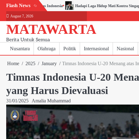
Skip
Flash News
 Indonesia
Hadapi Laga Hidup Mati Kontra Singapura, Timnas Indonesia Dim
to
August 7, 2026
content
MATAWARTA
Berita Untuk Semua
Nusantara
Olahraga
Politik
Internasional
Nasional
Home
2025
January
Timnas Indonesia U-20 Menang atas In
Timnas Indonesia U-20 Menan
yang Harus Dievaluasi
31/01/2025
Amalia Muhammad