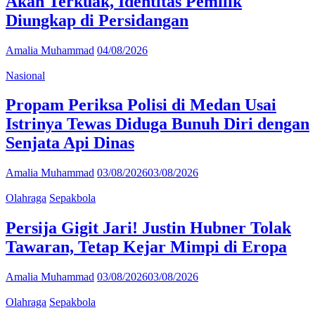
Akan Terkuak, Identitas Pemilik
Diungkap di Persidangan
Amalia Muhammad
04/08/2026
Nasional
Propam Periksa Polisi di Medan Usai
Istrinya Tewas Diduga Bunuh Diri dengan
Senjata Api Dinas
Amalia Muhammad
03/08/2026
03/08/2026
Olahraga
Sepakbola
Persija Gigit Jari! Justin Hubner Tolak
Tawaran, Tetap Kejar Mimpi di Eropa
Amalia Muhammad
03/08/2026
03/08/2026
Olahraga
Sepakbola