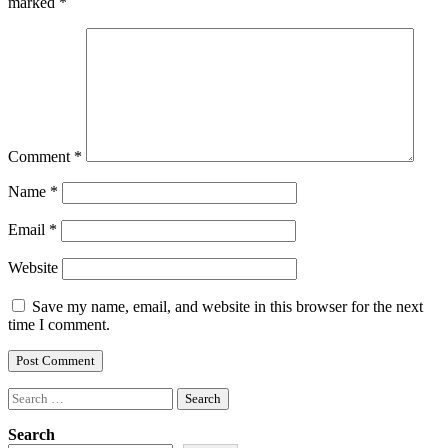
marked
*
Comment
*
Name
*
Email
*
Website
Save my name, email, and website in this browser for the next
time I comment.
Search
for:
Search