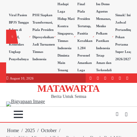
Skip
Hadapi
Final
Isu Demo
to
Laga
Piala
Agustus
Viral Pasien
PSSI Siapkan
Simak! Ini
content
Hidup Mati
Presiden
Memanas,
BPJS Tunggu
Transformasi,
Jadwal
Kontra
Tertutup,
Menko
8 Jam di
Piala Presiden
Pertandingan
Singapura,
Panitia
Polkam
RSCM,
Diproyeksikan
Pekan
Timnas
Kerahkan
Pastikan
Kemenkes
Jadi Turnamen
Pertama
Indonesia
1.284
Indonesia
Ungkap
Timnas
Super League
Diminta
Personel
Tetap
Penyebabnya
Indonesia
2026/2027
Main
Amankan
Aman dan
Tenang
Laga
Terkendali
August 10, 2026
Facebook
LinkedIn
Instagram
youtube
Twitter
WordP
MATAWARTA
Berita Untuk Semua
Home
2025
October