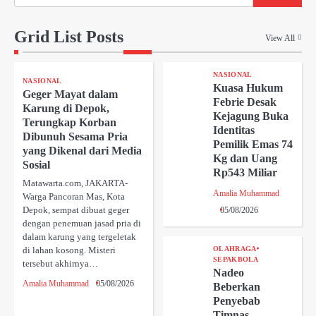
Grid List Posts
View All
NASIONAL
NASIONAL
Kuasa Hukum
Geger Mayat dalam
Febrie Desak
Karung di Depok,
Kejagung Buka
Terungkap Korban
Identitas
Dibunuh Sesama Pria
Pemilik Emas 74
yang Dikenal dari Media
Kg dan Uang
Sosial
Rp543 Miliar
Matawarta.com, JAKARTA-
Amalia Muhammad
Warga Pancoran Mas, Kota
Depok, sempat dibuat geger
05/08/2026
dengan penemuan jasad pria di
dalam karung yang tergeletak
di lahan kosong. Misteri
OLAHRAGA
SEPAKBOLA
tersebut akhirnya…
Nadeo
Amalia Muhammad
05/08/2026
Beberkan
Penyebab
Timnas