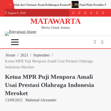
Skip
Kami Kehilangan Kontrol
Final Piala Presiden Tertutup, Panitia Kerahkan 1.284 P
to
August 6, 2026
content
Facebook
LinkedIn
Instagram
youtube
Twitter
WordP
MATAWARTA
Berita Untuk Semua
Home
2021
September
Ketua MPR Puji Menpora Amali Usai Prestasi Olahraga
Indonesia Meroket
Ketua MPR Puji Menpora Amali
Usai Prestasi Olahraga Indonesia
Meroket
13/09/2021
Mahmud Alexander