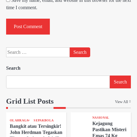
Save my name, email, and website in this browser for the next
time I comment.
Search
for:
Search
Search
Grid List Posts
View All
NASIONAL
OLAHRAGA
SEPAKBOLA
Kejagung
Bangkit atau Tersingkir!
Pastikan Misteri
John Herdman Tegaskan
Emas 74 Kg