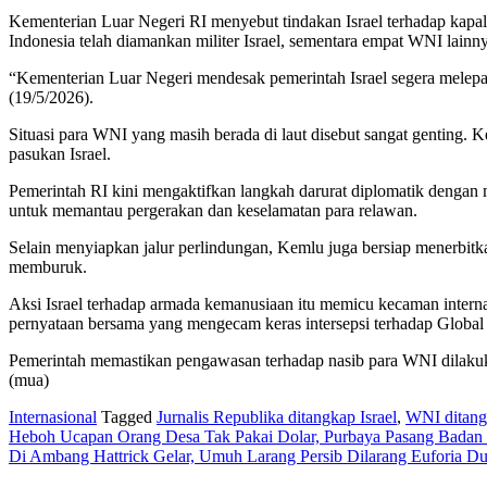
Kementerian Luar Negeri RI menyebut tindakan Israel terhadap kapal k
Indonesia telah diamankan militer Israel, sementara empat WNI lainny
“Kementerian Luar Negeri mendesak pemerintah Israel segera melepa
(19/5/2026).
Situasi para WNI yang masih berada di laut disebut sangat genting.
pasukan Israel.
Pemerintah RI kini mengaktifkan langkah darurat diplomatik denga
untuk memantau pergerakan dan keselamatan para relawan.
Selain menyiapkan jalur perlindungan, Kemlu juga bersiap menerbitka
memburuk.
Aksi Israel terhadap armada kemanusiaan itu memicu kecaman interna
pernyataan bersama yang mengecam keras intersepsi terhadap Global 
Pemerintah memastikan pengawasan terhadap nasib para WNI dilakuka
(mua)
Internasional
Tagged
Jurnalis Republika ditangkap Israel
,
WNI ditangk
Post
Heboh Ucapan Orang Desa Tak Pakai Dolar, Purbaya Pasang Badan
Di Ambang Hattrick Gelar, Umuh Larang Persib Dilarang Euforia Du
navigation