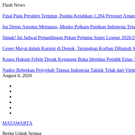
Skip
Flash News
to
content
Final Piala Presiden Tertutup, Panitia Kerahkan 1.284 Personel Ama
Isu Demo Agustus Memanas, Menko Polkam Pastikan Indonesia Teta
Simak! Ini Jadwal Pertandingan Pekan Pertama Super League 2026/
Geger Mayat dalam Karung di Depok, Terungkap Korban Dibunuh Ses
Kuasa Hukum Febrie Desak Kejagung Buka Identitas Pemilik Emas 
Nadeo Beberkan Penyebab Timnas Indonesia Takluk Telak dari Viet
August 6, 2026
Facebook
LinkedIn
Instagram
youtube
Twitter
WordPress
MATAWARTA
Berita Untuk Semua