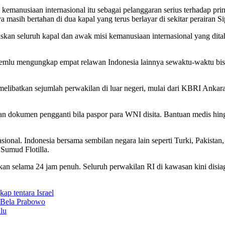
emanusiaan internasional itu sebagai pelanggaran serius terhadap prin
a masih bertahan di dua kapal yang terus berlayar di sekitar perairan 
skan seluruh kapal dan awak misi kemanusiaan internasional yang dit
 Kemlu mengungkap empat relawan Indonesia lainnya sewaktu-waktu bis
n melibatkan sejumlah perwakilan di luar negeri, mulai dari KBRI 
n dokumen pengganti bila paspor para WNI disita. Bantuan medis hingg
sional. Indonesia bersama sembilan negara lain seperti Turki, Pakist
Sumud Flotilla.
n selama 24 jam penuh. Seluruh perwakilan RI di kawasan kini disia
ap tentara Israel
 Bela Prabowo
lu