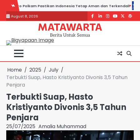
Skip
Viral Pasien BPJS Tunggu 8 Jam di RSCM, Kemenkes Ungkap Penyeb
to
August 8, 2026
content
Facebook
LinkedIn
Instagram
youtube
Twitter
Word
MATAWARTA
Berita Untuk Semua
Home
2025
July
Terbukti Suap, Hasto Kristiyanto Divonis 3,5 Tahun
Penjara
Terbukti Suap, Hasto
Kristiyanto Divonis 3,5 Tahun
Penjara
25/07/2025
Amalia Muhammad