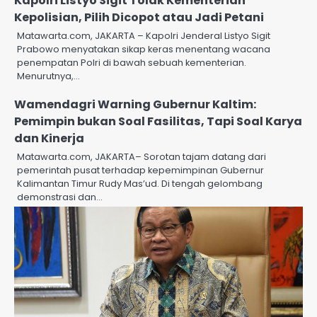
Kapolri Listyo Sigit Tolak Kementerian
Kepolisian, Pilih Dicopot atau Jadi Petani
Matawarta.com, JAKARTA – Kapolri Jenderal Listyo Sigit
Prabowo menyatakan sikap keras menentang wacana
penempatan Polri di bawah sebuah kementerian.
Menurutnya,…
Wamendagri Warning Gubernur Kaltim:
Pemimpin bukan Soal Fasilitas, Tapi Soal Karya
dan Kinerja
Matawarta.com, JAKARTA– Sorotan tajam datang dari
pemerintah pusat terhadap kepemimpinan Gubernur
Kalimantan Timur Rudy Mas’ud. Di tengah gelombang
demonstrasi dan…